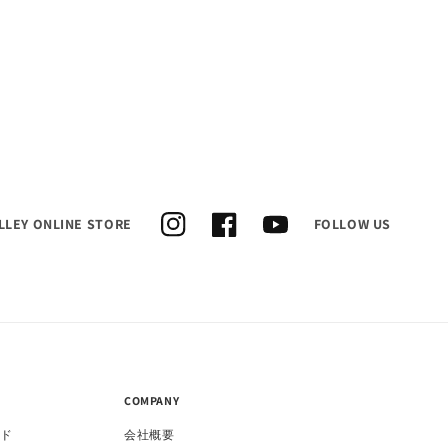
LLEY ONLINE STORE
FOLLOW US
Instagram
Facebook
YouTube
E
COMPANY
ド
会社概要