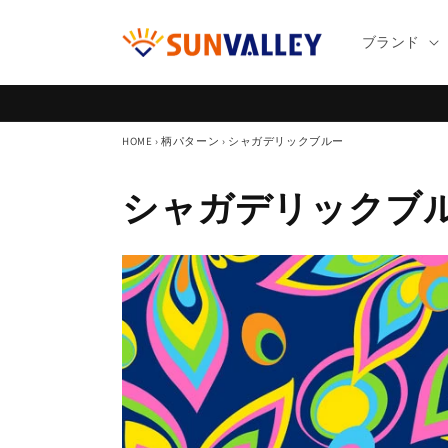
コンテ
ンツに
進む
ブランド
HOME
›
柄パターン
›
シャガデリックブルー
コ
シャガデリックブ
レ
ク
シ
ョ
ン