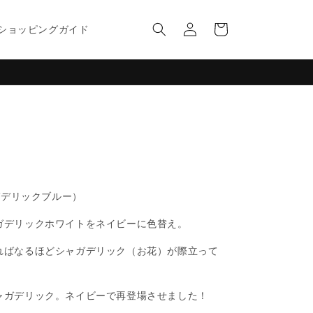
ロ
カ
グ
ー
ショッピングガイド
イ
ト
ン
 (シャガデリックブルー）
ガデリックホワイトをネイビーに色替え。
ればなるほどシャガデリック（お花）が際立って
ャガデリック。ネイビーで再登場させました！