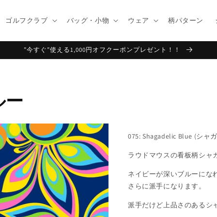
ゴルフクラブ
バッグ・小物
ウェア
柄パターン
”今すぐ”使える1,000円オフクーポンプレゼント！！
ルー
075: Shagadelic Blue
ラウドマウスの看板柄シャ
ネイビーが深いブルーにな
さらに派手になります。
派手だけど上品さのあるシ