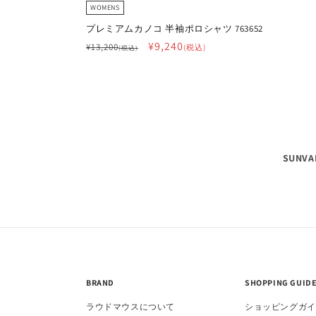
WOMENS
プレミアムカノコ 半袖ポロシャツ 763652
通
セ
¥9,240
¥13,200
(税込)
(税込)
常
ー
価
ル
格
価
格
SUNVA
BRAND
SHOPPING GUID
ラウドマウスについて
ショッピングガイ